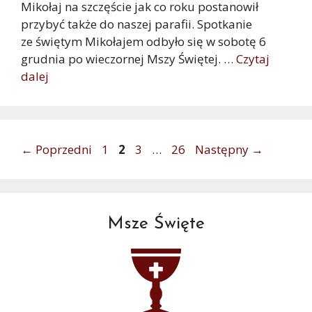
Mikołaj na szczęście jak co roku postanowił
przybyć także do naszej parafii. Spotkanie
ze świętym Mikołajem odbyło się w sobotę 6
grudnia po wieczornej Mszy Świętej. …
Czytaj
dalej
Strona
Strona
Strona
Strona
←
Poprzedni
1
2
3
…
26
Następny
→
Msze Święte