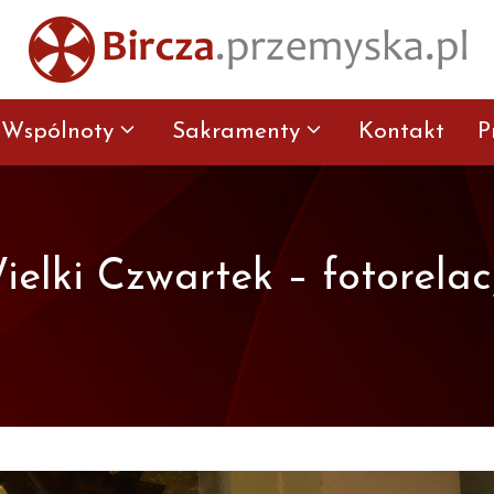
Wspólnoty
Sakramenty
Kontakt
P
ielki Czwartek – fotorelac