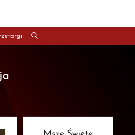
rzetargi
ja
Msze Święte