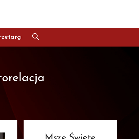
rzetargi
orelacja
Msze Święte