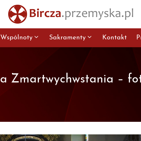
Wspólnoty
Sakramenty
Kontakt
P
la Zmartwychwstania – fot