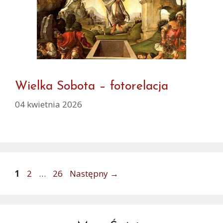
Wielka Sobota – fotorelacja
04 kwietnia 2026
Strona
Strona
Strona
1
2
…
26
Następny
→