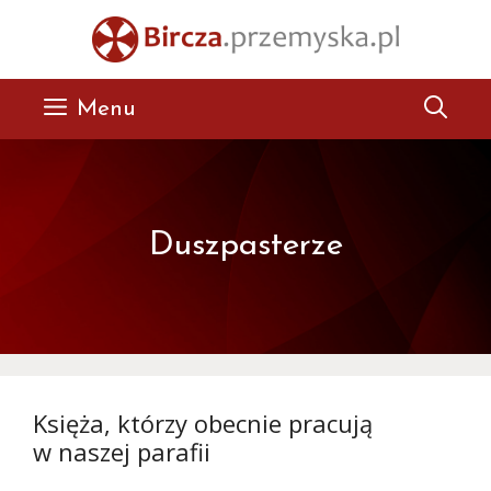
Przejdź
do
treści
Menu
Duszpasterze
Księża, którzy obecnie pracują
w naszej parafii