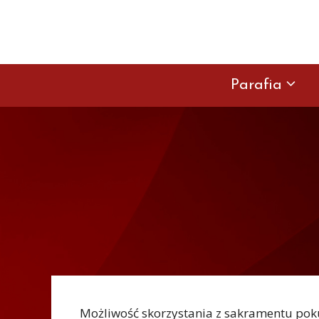
Przejdź
do
treści
Parafia
Możliwość skorzystania z sakramentu poku