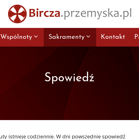
Wspólnoty
Sakramenty
Kontakt
P
Spowiedź
ty istnieje codziennie. W dni powszednie spowiedź