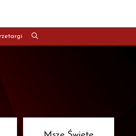
rzetargi
Msze Święte