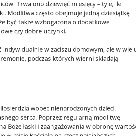
ców. Trwa ono dziewięć miesięcy – tyle, ile
tki. Modlitwa często obejmuje jedną dziesiątkę
Może być także wzbogacona o dodatkowe
howe czy dobre uczynki.
 indywidualnie w zaciszu domowym, ale w wiel
eremonie, podczas których wierni składają
iłosierdzia wobec nienarodzonych dzieci,
asnego serca. Poprzez regularną modlitwę
 na Boże łaski i zaangażowania w obronę wartoś
się w misję Kościoła na rzecz najsłabszych