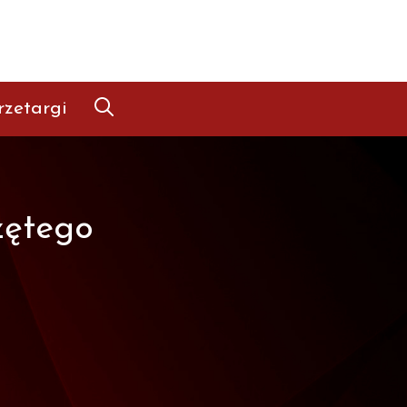
rzetargi
zętego