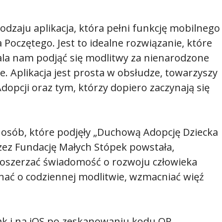
odzaju aplikacja, która pełni funkcję mobilnego
Poczętego. Jest to idealne rozwiązanie, które
ala nam podjąć się modlitwy za nienarodzone
ne. Aplikacja jest prosta w obsłudze, towarzyszy
dopcji oraz tym, którzy dopiero zaczynają się
t osób, które podjęły „Duchową Adopcję Dziecka
zez Fundację Małych Stópek powstała,
poszerzać świadomość o rozwoju człowieka
ać o codziennej modlitwie, wzmacniać więź
ak i na iOS po zeskanowaniu kodu QR.