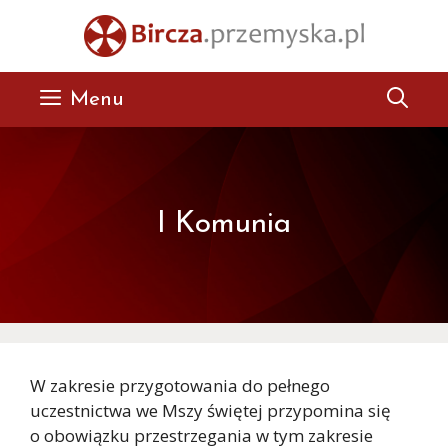
Przejdź
do
treści
Menu
I Komunia
W zakresie przygotowania do pełnego
uczestnictwa we Mszy świętej przypomina się
o obowiązku przestrzegania w tym zakresie