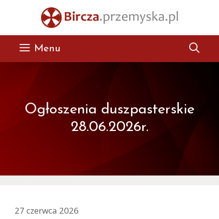
Przejdź
do
treści
Menu
Ogłoszenia duszpasterskie
28.06.2026r.
27 czerwca 2026