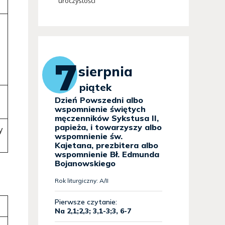
uroczystości
y