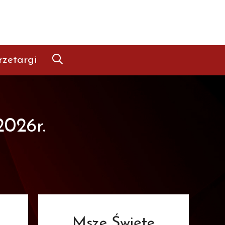
rzetargi
2026r.
Msze Święte