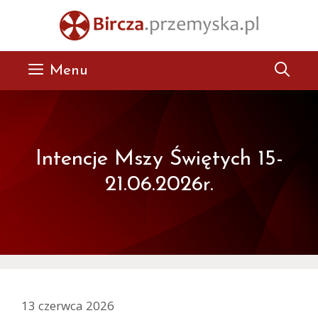
Przejdź
do
treści
Menu
Intencje Mszy Świętych 15-
21.06.2026r.
13 czerwca 2026