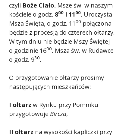
czyli
Boże Ciało.
Msze św. w naszym
00
00
kościele o godz.
8
i 11
.
Uroczysta
00
Msza Święta, o godz. 11
połączona
będzie z procesją do czterech ołtarzy.
W tym dniu nie będzie Mszy Świętej
00
o godzinie 16
. Msza św. w Rudawce
30
o godz. 9
.
O przygotowanie ołtarzy prosimy
następujących mieszkańców:
I ołtarz
w Rynku przy Pomniku
przygotowuje
Bircza
,
II ołtarz
na wysokości kapliczki przy