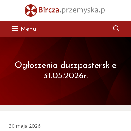
Przejdź
do
treści
Menu
Ogłoszenia duszpasterskie
31.05.2026r.
30 maja 2026