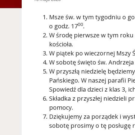
Msze św. w tym tygodniu o go
00
o godz. 17
.
W środę pierwsze w tym roku 
kościoła.
W piątek po wieczornej Mszy 
W sobotę święto św. Andrzeja 
W przyszłą niedzielę będziem
Pańskiego. W naszej parafii P
Spowiedź dla dzieci z klas 3, i
Składka z przyszłej niedzieli 
pomocy.
Dziękujemy za porządek i wyst
sobotę prosimy o tę posługę 