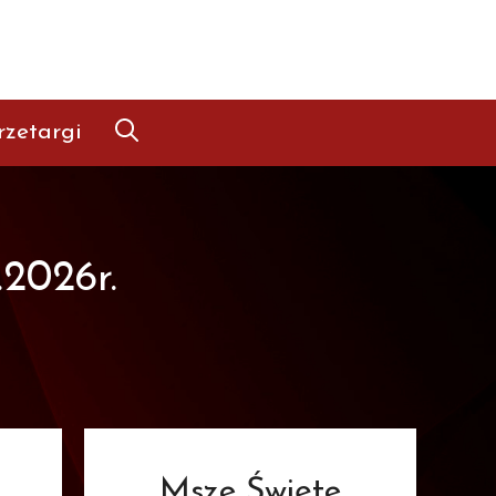
rzetargi
.2026r.
Msze Święte