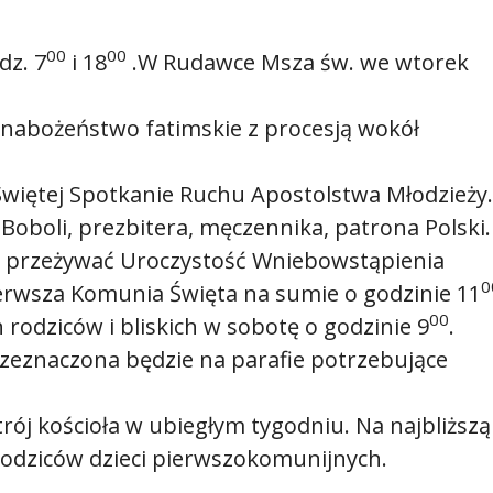
00
00
dz. 7
i 18
.W Rudawce Msza św. we wtorek
nabożeństwo fatimskie z procesją wokół
Świętej Spotkanie Ruchu Apostolstwa Młodzieży.
Boboli, prezbitera, męczennika, patrona Polski.
y przeżywać Uroczystość Wniebowstąpienia
0
ierwsza Komunia Święta na sumie o godzinie 11
00
ch rodziców i bliskich w sobotę o godzinie 9
.
przeznaczona będzie na parafie potrzebujące
rój kościoła w ubiegłym tygodniu. Na najbliższą
rodziców dzieci pierwszokomunijnych.