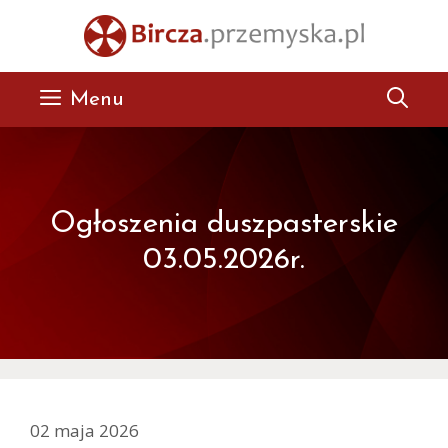
Przejdź
do
treści
Menu
Ogłoszenia duszpasterskie
03.05.2026r.
02 maja 2026