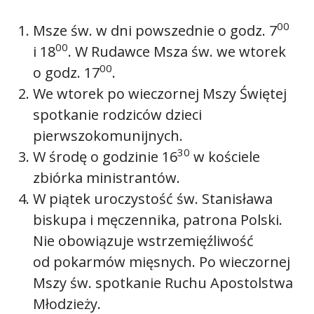
00
Msze św. w dni powszednie o godz. 7
00
i 18
. W Rudawce Msza św. we wtorek
00
o godz. 17
.
We wtorek po wieczornej Mszy Świętej
spotkanie rodziców dzieci
pierwszokomunijnych.
30
W środę o godzinie 16
w kościele
zbiórka ministrantów.
W piątek uroczystość św. Stanisława
biskupa i męczennika, patrona Polski.
Nie obowiązuje wstrzemięźliwość
od pokarmów mięsnych. Po wieczornej
Mszy św. spotkanie Ruchu Apostolstwa
Młodzieży.