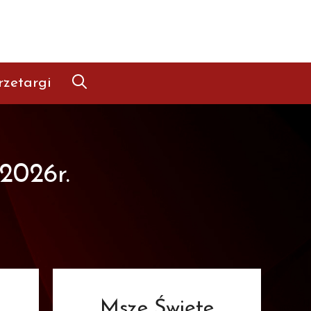
rzetargi
2026r.
Msze Święte