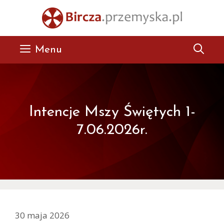
Przejdź
do
treści
Menu
Intencje Mszy Świętych 1-
7.06.2026r.
30 maja 2026