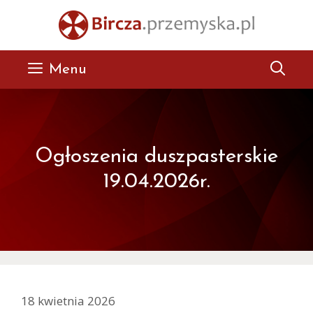
Przejdź
do
treści
Menu
Ogłoszenia duszpasterskie
19.04.2026r.
18 kwietnia 2026