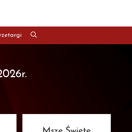
rzetargi
2026r.
Msze Święte