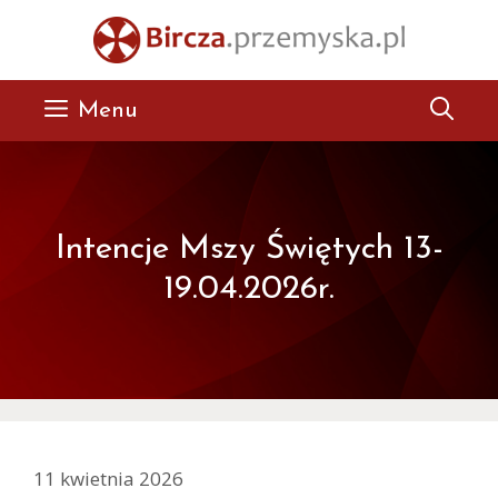
Przejdź
do
treści
Menu
Intencje Mszy Świętych 13-
19.04.2026r.
11 kwietnia 2026