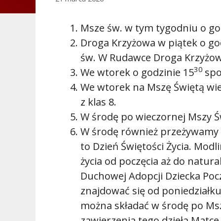
Msze św. w tym tygodniu o go
Droga Krzyżowa w piątek o go
św. W Rudawce Droga Krzyżowa
30
We wtorek o godzinie 15
spo
We wtorek na Mszę Świętą wi
z klas 8.
W środę po wieczornej Mszy Ś
W środę również przeżywamy U
to Dzień Świętości Życia. Mod
życia od poczęcia aż do natur
Duchowej Adopcji Dziecka Pocz
znajdować się od poniedziałku
można składać w środę po Msz
zawierzenia tego dzieła Matce 