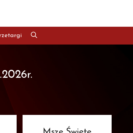
rzetargi
.2026r.
Msze Święte