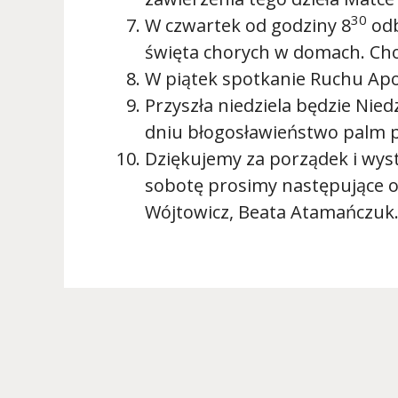
30
W czwartek od godziny 8
odb
święta chorych w domach. Chor
W piątek spotkanie Ruchu Apo
Przyszła niedziela będzie Nied
dniu błogosławieństwo palm p
Dziękujemy za porządek i wyst
sobotę prosimy następujące o
Wójtowicz, Beata Atamańczuk