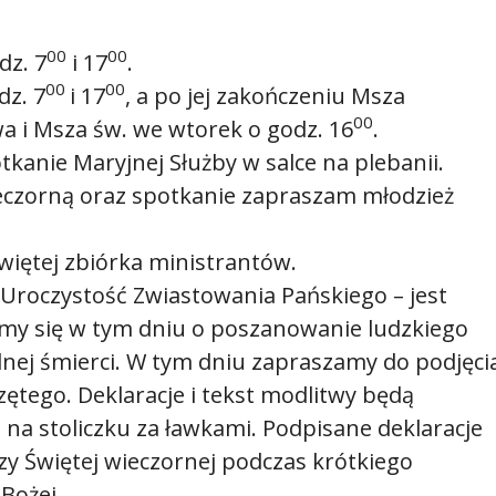
00
00
dz. 7
i 17
.
00
00
dz. 7
i 17
, a po jej zakończeniu Msza
00
 i Msza św. we wtorek o godz. 16
.
tkanie Maryjnej Służby w salce na plebanii.
eczorną oraz spotkanie zapraszam młodzież
więtej zbiórka ministrantów.
roczystość Zwiastowania Pańskiego – jest
limy się w tym dniu o poszanowanie ludzkiego
alnej śmierci. W tym dniu zapraszamy do podjęci
ętego. Deklaracje i tekst modlitwy będą
 na stoliczku za ławkami. Podpisane deklaracje
y Świętej wieczornej podczas krótkiego
Bożej.