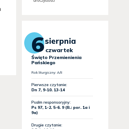
uroczystości
m