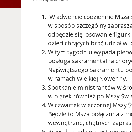
W adwencie codziennie Msza ś
w sposób szczególny zapraszam
odbędzie się losowanie figurki
dzieci chcących brać udział w
W tym tygodniu wypada pierwsz
posługa sakramentalna chory
Najświętszego Sakramentu od
w ramach Wielkiej Nowenny.
Spotkanie ministrantów w śro
w piątek również po Mszy Świę
W czwartek wieczornej Mszy Św
Będzie to Msza połączona z m
wewnętrzne, chętnych zapra
Przyszła niedziela jest pierwsz