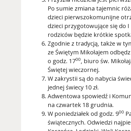
Po sumie zmiana tajemnic róż
dzieci pierwszokomunijne ot
dzieci przygotowujące się do I
rodziców będzie krótkie spotk
Zgodnie z tradycją, także w t
ze Świętym Mikołajem odbędzi
00
o godz. 17
, biuro św. Mikoła
Świętej wieczornej.
W zakrystii są do nabycia świ
jednej świecy 10 zł.
Adwentowa spowiedź i Komuni
na czwartek 18 grudnia.
00
W poniedziałek od godz. 9
Pa
świątecznych. Odwiedzi najpi