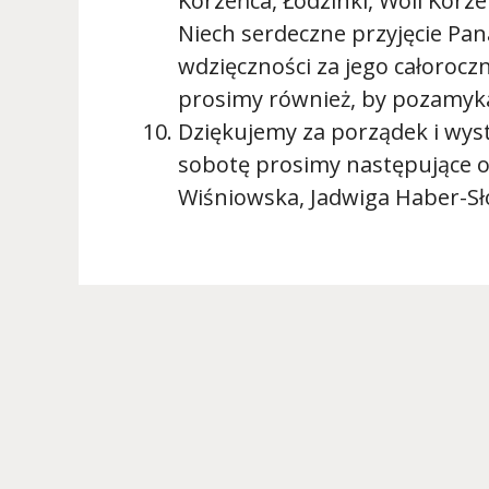
Korzeńca, Łodzinki, Woli Korzen
Niech serdeczne przyjęcie P
wdzięczności za jego całorocz
prosimy również, by pozamyka
Dziękujemy za porządek i wyst
sobotę prosimy następujące os
Wiśniowska, Jadwiga Haber-Sł