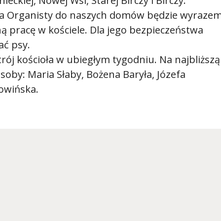
ieckiej, Nowej Wsi, Starej Birczy i Birczy.
ana Organisty do naszych domów będzie wyraze
ną pracę w kościele. Dla jego bezpieczeństwa
ć psy.
rój kościoła w ubiegłym tygodniu. Na najbliższą
oby: Maria Słaby, Bożena Baryła, Józefa
owińska.