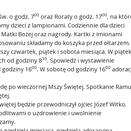
00
00
w. o godz. 7
oraz Roraty o godz. 17
, na któr
y dzieci z lampionami. Codziennie dla dzieci
 Matki Bożej oraz nagrody. Kartki z imionami
 losowaniu składamy do koszyka przed ołtarzem.
y czwartek, piątek i sobota miesiąca. W piąte
30
ch od godziny 8
. Spowiedź i wystawienie
00
00
 godziny 16
. W sobotę od godziny 16
adorac
dę po wieczornej Mszy Świętej. Spotkanie Ram
tej.
iętej będzie przewodniczył ojciec Józef Witko.
odlitwami o uzdrowienie i uwolnienie
szamy.
ą niedzielą miesiąca, niedzielą adoracyjną.