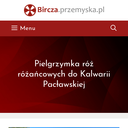
Przejdź
do
treści
Menu
Pielgrzymka róż
różańcowych do Kalwarii
Pacławskiej