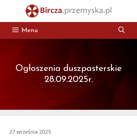
Przejdź
do
treści
Menu
Ogłoszenia duszpasterskie
28.09.2025r.
27 września 2025