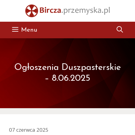
Przejdź
do
treści
Menu
Ogłoszenia Duszpasterskie
– 8.06.2025
07 czerwca 2025