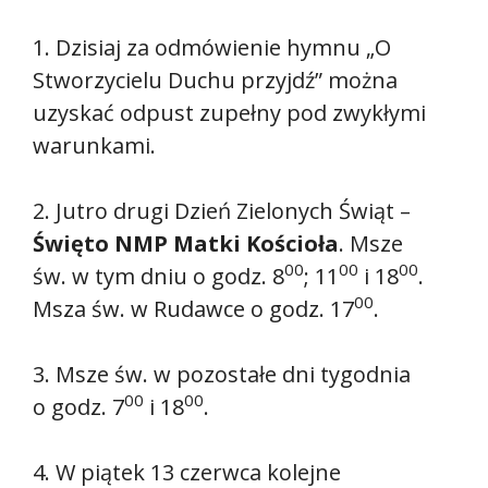
1. Dzisiaj za odmówienie hymnu „O
Stworzycielu Duchu przyjdź” można
uzyskać odpust zupełny pod zwykłymi
warunkami.
2. Jutro drugi Dzień Zielonych Świąt –
Święto NMP Matki Kościoła
. Msze
00
00
00
św. w tym dniu o godz. 8
; 11
i 18
.
00
Msza św. w Rudawce o godz. 17
.
3. Msze św. w pozostałe dni tygodnia
00
00
o godz. 7
i 18
.
4. W piątek 13 czerwca kolejne